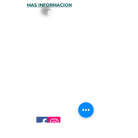
MAS INFORMACION
VIAJES CON ESTILO BY BAZHI, SA DE
CV
Somos profesionales viajeros con más de 20 años de
experiencia en el medio de los viajes y nuestro principal
objetivo es optimizar los resultados en la gestión de tus
viajes tanto particulares como de empresa, de negocio o
de ocio, para que se realicen de forma fácil, eficiente y
confiada.
Contáctanos
55 1320 9728
info@bazhi.mx
AVISO DE PRIVACIDAD