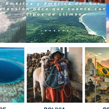
América y América del Sur.
xtensión hace que cuente con
tipos de climas.