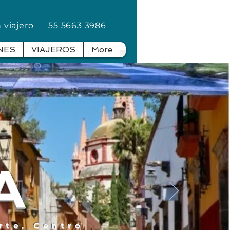
en viajero
55 5663 3986
NES
VIAJEROS
More
A
rte, Centro