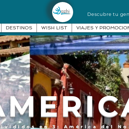
Descubre tu g
DESTINOS
WISH LIST
VIAJES Y PROMOCIO
AMERIC
divididos en 3: América del No