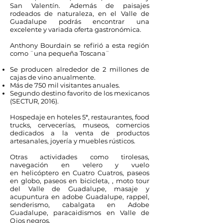
San Valentín. Además de paisajes
rodeados de naturaleza, en el Valle de
Guadalupe podrás encontrar una
excelente y variada oferta gastronómica.
Anthony Bourdain se refirió a esta región
como ¨una pequeña Toscana¨
Se producen alrededor de 2 millones de
cajas de vino anualmente.
Más de 750 mil visitantes anuales.
Segundo destino favorito de los mexicanos
(SECTUR, 2016).
Hospedaje en hoteles 5*
, restaurantes, food
trucks, cervecerías, museos, comercios
dedicados a la venta de productos
artesanales, joyería y muebles rústicos.
Otras actividades como tirolesas,
navegación en velero y vuelo
en helicóptero en Cuatro Cuatros, paseos
en globo, paseos en bicicleta, , moto tour
del Valle de Guadalupe, masaje y
acupuntura en adobe Guadalupe, rappel,
senderismo, cabalgata en Adobe
Guadalupe, paracaidismos en Valle de
Ojos negros.