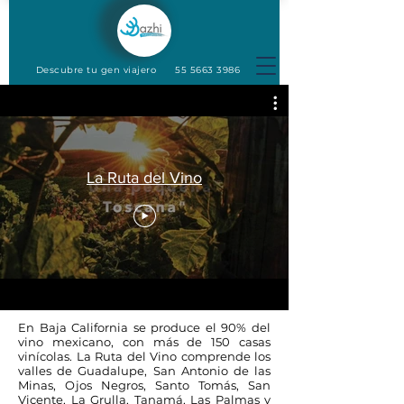
Descubre tu gen viajero
55 5663 3986
La Ruta del Vino
En Baja California se produce el 90% del
vino mexicano, con más de 150 casas
vinícolas. La Ruta del Vino comprende los
valles de Guadalupe, San Antonio de las
Minas, Ojos Negros, Santo Tomás, San
Vicente, La Grulla, Tanamá, Las Palmas y