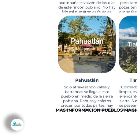
acompaña el vaivén de los días
pero tam
de este rincón poblano. No hay
pozas ter
frío asi que árboles frutales,
ella se fe
plantas y flores crecen
con un r
despreocupados. Los
camino p
atlixquenses viven del
hacia el 
comercio de estos regalos de
de las c
la tierra y tienen la costumbre
plaza prin
de celebrar con floridos
se fabr
tapetes sus mayores fiestas.
tonos vi
Pahuatlán
Tla
Solo atravesando valles y
Colmado
barrancas se llega a este
limpio, e
pueblo en medio de la sierra
el encant
poblana. Pahuas y cafetos
sierra. S
crecen por todas partes, hay
se pasean
MAS INFORMACION PUEBLOS MAG
bosques de niebla y también
del Cerr
magia. Aquí persisten
gente cul
numerosas tradiciones
tuberosa
prehispánicas: se cree en el
flores se
VIAJES CON ESTILO BY BAZHI, SA DE CV
poder de los brujos para
y ofrenda
conjurar males, se ofrenda el
Virgen de