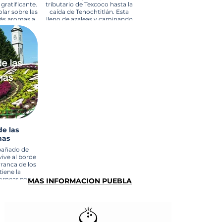
 gratificante.
tributario de Texcoco hasta la
olar sobre las
caída de Tenochtitlán. Esta
rás aromas a
lleno de azaleas y caminando
on su gente.
por la Plaza de la Constitución
 las mujeres
huele a cachuate tostado que
e su falda,
venden las mujeres de largas
ercado donde
nahuas y blusas bordadas. Ríos
canastos y
y cascadas lo circundan así
a del lugar.
como presas donde cabe la
 helechos
calma, árboles y nubes que se
 cuevas y los
reflejan en el agua.
a una nueva
a.
de las
nas
pañado de
vive al borde
ranca de los
tiene la
ornear pan
MAS INFORMACION PUEBLA
de fabricar
relojes y
 que la tierra
 manzanas las
 por lo que