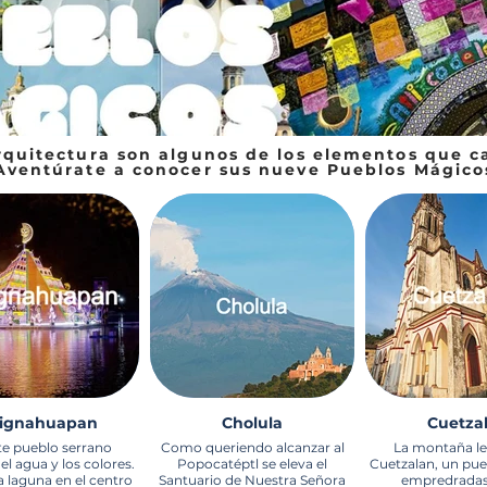
arquitectura son algunos de los elementos que c
Aventúrate a conocer sus nueve Pueblos Mágico
ignahuapan
Cholula
Cuetza
te pueblo serrano
Como queriendo alcanzar al
La montaña le
l agua y los colores.
Popocatéptl se eleva el
Cuetzalan, un pue
a laguna en el centro
Santuario de Nuestra Señora
empredrada