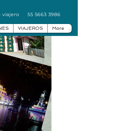
en viajero
55 5663 3986
NES
VIAJEROS
More