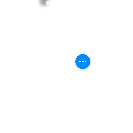
VIAJES CON ESTILO BY BAZHI, SA DE
CV
Somos profesionales viajeros con más de 20 años de
experiencia en el medio de los viajes y nuestro principal
objetivo es optimizar los resultados en la gestión de tus
viajes tanto particulares como de empresa, de negocio o
de ocio, para que se realicen de forma fácil, eficiente y
confiada.
Contáctanos
55 1320 9728
info@bazhi.mx
AVISO DE PRIVACIDAD